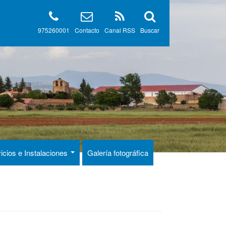
975260001
Contacto
Canal RSS
Buscar
icios e Instalaciones
Galería fotográfica