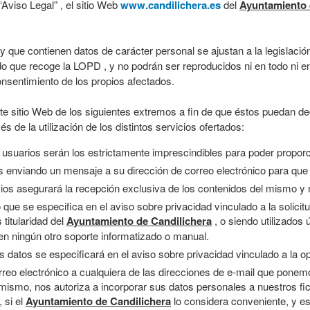
Aviso Legal” , el sitio Web
www.candilichera.es
del
Ayuntamiento 
 que contienen datos de carácter personal se ajustan a la legislación
do que recoge la LOPD , y no podrán ser reproducidos ni en todo ni en 
onsentimiento de los propios afectados.
 sitio Web de los siguientes extremos a fin de que éstos puedan decid
s de la utilización de los distintos servicios ofertados:
 usuarios serán los estrictamente imprescindibles para poder proporci
s enviando un mensaje a su dirección de correo electrónico para que
cios asegurará la recepción exclusiva de los contenidos del mismo y n
o que se especifica en el aviso sobre privacidad vinculado a la solici
 titularidad del
Ayuntamiento de Candilichera
, o siendo utilizados
n ningún otro soporte informatizado o manual.
s datos se especificará en el aviso sobre privacidad vinculado a la opc
eo electrónico a cualquiera de las direcciones de e-mail que ponemo
l mismo, nos autoriza a incorporar sus datos personales a nuestros fi
 si el
Ayuntamiento de Candilichera
lo considera conveniente, y es