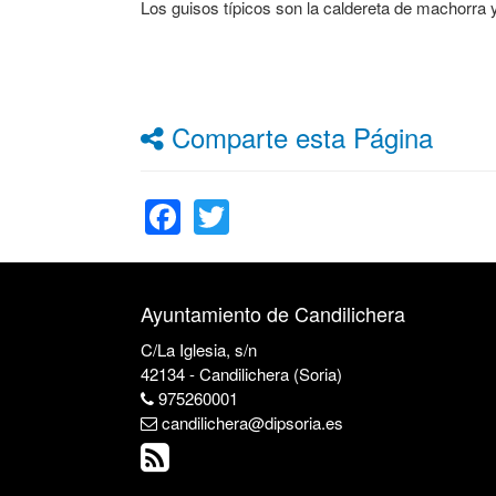
Los guisos típicos son la caldereta de machorra y
Comparte esta Página
Facebook
Twitter
Ayuntamiento de Candilichera
C/La Iglesia, s/n
42134 - Candilichera (Soria)
975260001
candilichera@dipsoria.es