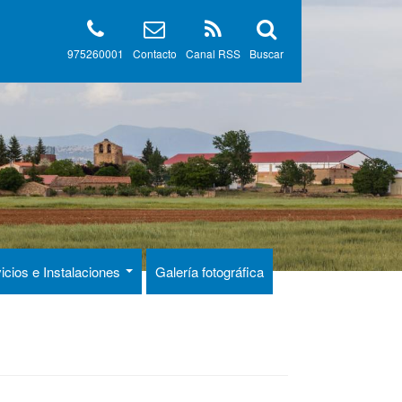
975260001
Contacto
Canal RSS
Buscar
icios e Instalaciones
Galería fotográfica