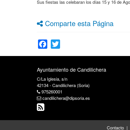
Sus fiestas las celebaran los días 15 y 16 de A
Comparte esta Página
Facebook
Twitter
Ayuntamiento de Candilichera
C/La Iglesia, s/n
42134 - Candilichera (Soria)
975260001
candilichera@dipsoria.es
Contacto