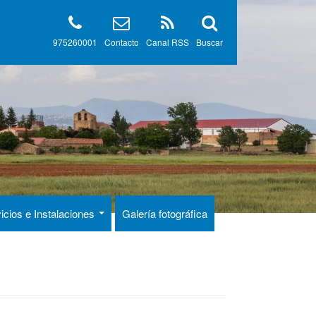
975260001
Contacto
Canal RSS
Buscar
icios e Instalaciones
Galería fotográfica